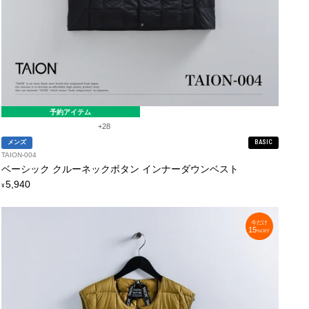
予約アイテム
+28
メンズ
BASIC
TAION-004
ベーシック クルーネックボタン インナーダウンベスト
定
5,940
¥
価