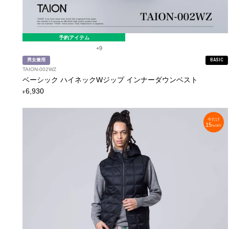
予約アイテム
+9
男女兼用
BASIC
TAION-002WZ
ベーシック ハイネックWジップ インナーダウンベスト
定
6,930
¥
価