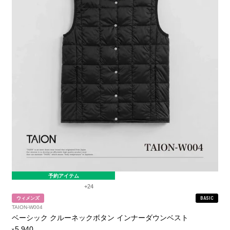
予約アイテム
+24
ウィメンズ
BASIC
TAION-W004
ベーシック クルーネックボタン インナーダウンベスト
定
5,940