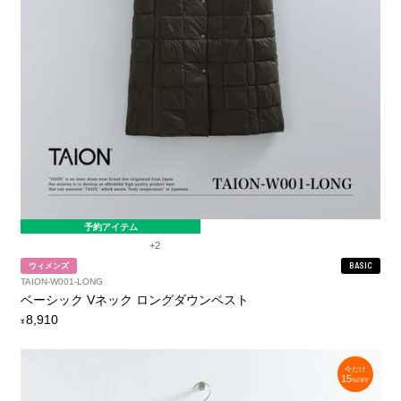
予約アイテム
+2
ウィメンズ
BASIC
TAION-W001-LONG
ベーシック Vネック ロングダウンベスト
定
8,910
¥
価