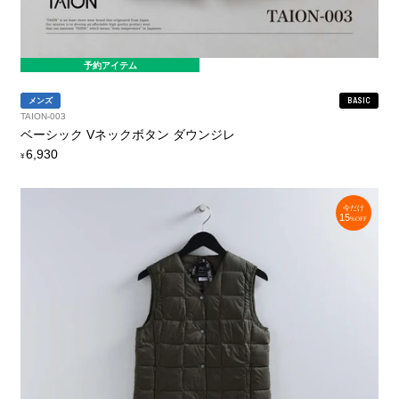
予約アイテム
メンズ
BASIC
TAION-003
ベーシック Vネックボタン ダウンジレ
定
6,930
¥
価