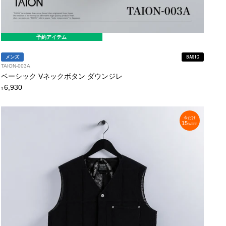
予約アイテム
メンズ
BASIC
TAION-003A
ベーシック Vネックボタン ダウンジレ
定
6,930
¥
価