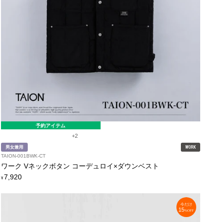
予約アイテム
+2
男女兼用
WORK
TAION-001BWK-CT
ワーク Vネックボタン コーデュロイ×ダウンベスト
定
7,920
¥
価