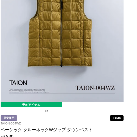
予約アイテム
+3
男女兼用
BASIC
TAION-004WZ
ベーシック クルーネックWジップ ダウンベスト
定
6,930