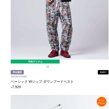
予約アイテム
+3
男女兼用
BASIC
TAION-006WZ
ベーシック Wジップ ダウンフードベスト
定
7,920
¥
価