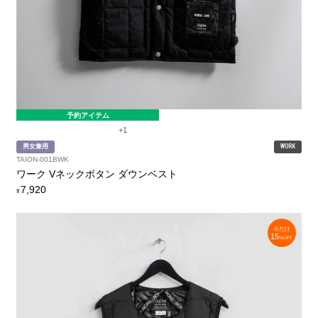
予約アイテム
+1
男女兼用
WORK
TAION-001BWK
ワーク Vネックボタン ダウンベスト
定
7,920
¥
価